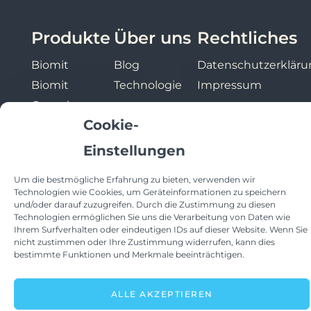
Produkte
Über uns
Rechtliches
Biomit
Blog
Datenschutzerkläru
Biomit
Technologie
Impressum
Genesis
Cookie-
Biomit Terra
Einstellungen
ENGLISH
DEUTSCH
Um die bestmögliche Erfahrung zu bieten, verwenden wir
F
L
I
ESPAÑOL
Technologien wie Cookies, um Geräteinformationen zu speichern
a
i
n
und/oder darauf zuzugreifen. Durch die Zustimmung zu diesen
MAGYAR
c
n
s
Technologien ermöglichen Sie uns die Verarbeitung von Daten wie
© 2026 Biomit World. All Rights Reserved.
Ihrem Surfverhalten oder eindeutigen IDs auf dieser Website. Wenn Sie
e
k
t
nicht zustimmen oder Ihre Zustimmung widerrufen, kann dies
b
e
a
Designed by Amidit.
bestimmte Funktionen und Merkmale beeinträchtigen.
o
d
g
o
i
r
k
n
a
ALLE AKZEPTIEREN
-
-
m