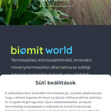
KAPCSOLAT
Természetes, környezetkímélő, innovatív
növénytermesztési alternatíva az eddigi
intenzív kemizálás helyett, egy zöldebb,
fenntartható jövő reményében.
Süti beállítások
A weboldalunkon különféle technikákat (pl.: sütiket) alkalmazunk,
Termékeink
Rólunk
Jogi
hogy a lehető legjobb élményt nyújtsuk a felhasználóink számára.
Ez magába foglal egyrészt olyan adatkezeléseket, amelyek
Biomit
Blog
Adatvédelmi
®
technikailag szükségesek a weboldal és annak funkcióinak
biztosításához, másrészt más technikákat, amelyek az optimális