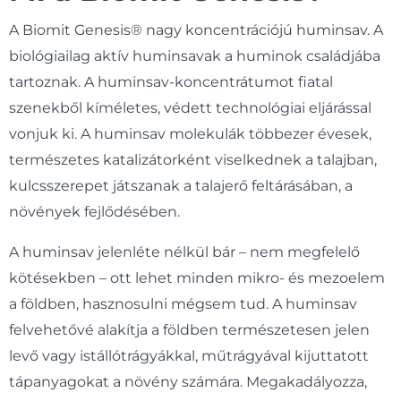
A Biomit Genesis® nagy koncentrációjú huminsav. A
biológiailag aktív huminsavak a huminok családjába
tartoznak. A huminsav-koncentrátumot fiatal
szenekből kíméletes, védett technológiai eljárással
vonjuk ki. A huminsav molekulák többezer évesek,
természetes katalizátorként viselkednek a talajban,
kulcsszerepet játszanak a talajerő feltárásában, a
növények fejlődésében.
A huminsav jelenléte nélkül bár – nem megfelelő
kötésekben – ott lehet minden mikro- és mezoelem
a földben, hasznosulni mégsem tud. A huminsav
felvehetővé alakítja a földben természetesen jelen
levő vagy istállótrágyákkal, műtrágyával kijuttatott
tápanyagokat a növény számára. Megakadályozza,