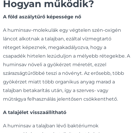
Hogyan működik?
A föld aszálytűrő képessége nő
A huminsav-molekulák egy végtelen szén-oxigén
láncot alkotnak a talajban, ezáltal vízmegtartó
réteget képeznek, megakadályozva, hogy a
csapadék hirtelen lezúduljon a mélyebb rétegekbe. A
huminsav növeli a gyökérzet méretét, ezzel
szárazságtűrőbbé teszi a növényt. Az erősebb, több
gyökérzet miatt több organikus anyag marad a
talajban betakarítás után, így a szerves- vagy
műtrágya felhasználás jelentősen csökkenthető.
A talajélet visszaállítható
A huminsav a talajban lévő baktériumok