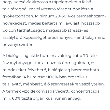
hogy az esővíz kimossa a tápelemeket a felső
talajrétegből, mivel víztartó réteget hoz létre a
gyökérzónában. Minimum 20-50%-os terméshozam-
növekedést, magas beltartalmi javulást, hosszabb
polcon tarthatóságot, magasabb stressz- és
aszálytűrő képességet eredményez mind talaj, mind
növényi szinten.
A biológiailag aktív huminsavak legalább 70-féle
ásványi anyagot tartalmaznak önmagukban, és
mindezeket felvehető, biológiailag hasznosítható
formában. A huminsav 100%-ban organikus,
talajjavító, méhbarát, élő szervezetekre veszélytelen.
A termék vízoldékonysága védett, koncentrációja
min. 60% tiszta organikus humin anyag.