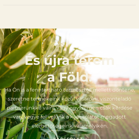
És újra terem
a Föld.
Ha Ön is a fenntartható termesztés mellett döntene,
szeretne termékeink közül vásárolni, viszonteladó
partnerünkké válni, vagy egyszerűen csak kérdése
van, vegye fel velünk a kapcsolatot megadott
elérhetőségeink valamelyikén.