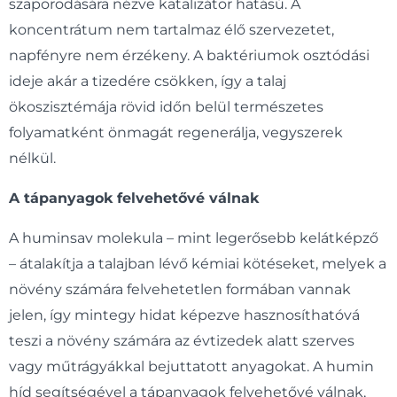
szaporodására nézve katalizátor hatású. A
koncentrátum nem tartalmaz élő szervezetet,
napfényre nem érzékeny. A baktériumok osztódási
ideje akár a tizedére csökken, így a talaj
ökoszisztémája rövid időn belül természetes
folyamatként önmagát regenerálja, vegyszerek
nélkül.
A tápanyagok felvehetővé válnak
A huminsav molekula – mint legerősebb kelátképző
– átalakítja a talajban lévő kémiai kötéseket, melyek a
növény számára felvehetetlen formában vannak
jelen, így mintegy hidat képezve hasznosíthatóvá
teszi a növény számára az évtizedek alatt szerves
vagy műtrágyákkal bejuttatott anyagokat. A humin
híd segítségével a tápanyagok felvehetővé válnak,